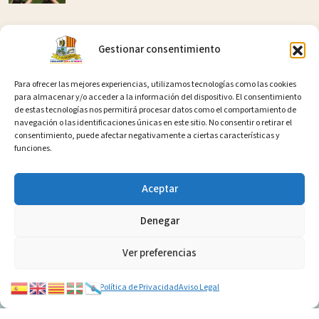
28 de abril de 2025
Gestionar consentimiento
Juanmi López Correrá 24 Horas Por El Autismo En
Un Reto Solidario Impulsado Por La Red De
Para ofrecer las mejores experiencias, utilizamos tecnologías como las cookies
Centros Creativos E Innovadores
para almacenar y/o acceder a la información del dispositivo. El consentimiento
de estas tecnologías nos permitirá procesar datos como el comportamiento de
navegación o las identificaciones únicas en este sitio. No consentir o retirar el
13 de abril de 2025
consentimiento, puede afectar negativamente a ciertas características y
funciones.
La Literatura Como Motor De Cambio En La
Escuela
Aceptar
Denegar
Ver preferencias
Política de Privacidad
Aviso Legal
Asociación de Amigos del Colegio de Hurchillo © 2026. Todos