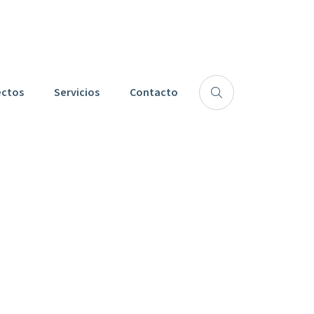
Siguenos:
ectos
Servicios
Contacto
ebra El Acto
e Hace 30