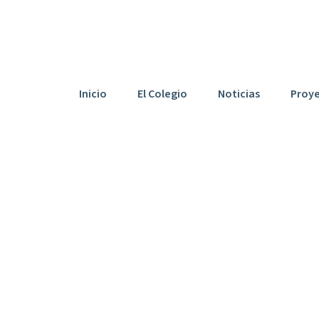
03007042@edu.gva.es
Inicio
El Colegio
Noticias
Proy
De Hurchillo Cel
nstitución Desd