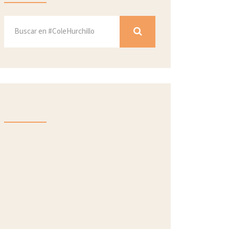
Proyectos
Educando en Verde
Danza en la Escuela
Sir Marcus: ABP
Aula de Inteligencias Múltiples
Bits de Inteligencia