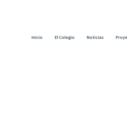
03007042@edu.gva.es
Inicio
El Colegio
Noticias
Proy
n Del 9 De Octu
omunitat Valen