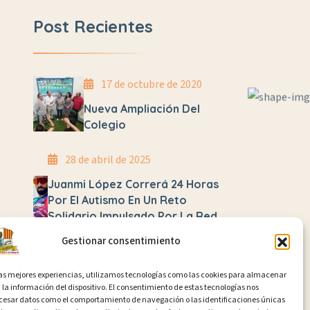
Post Recientes
17 de octubre de 2020
Nueva Ampliación Del
Colegio
28 de abril de 2025
Juanmi López Correrá 24 Horas
Por El Autismo En Un Reto
Solidario Impulsado Por La Red
De Centros Creativos E
Gestionar consentimiento
Innovadores
las mejores experiencias, utilizamos tecnologías como las cookies para almacenar
13 de abril de 2025
 la información del dispositivo. El consentimiento de estas tecnologías nos
ocesar datos como el comportamiento de navegación o las identificaciones únicas
La Literatura Como Motor De