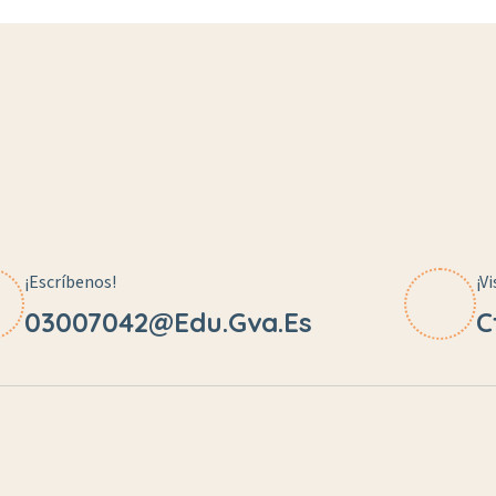
¡Escríbenos!
¡V
03007042@edu.gva.es
C