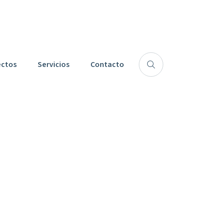
Siguenos:
ectos
Servicios
Contacto
bre, Día De
ciana