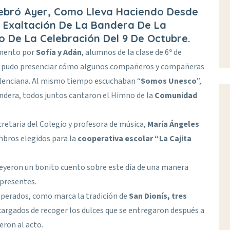
Celebró Ayer, Como Lleva Haciendo Desde
 Exaltación De La Bandera De La
 De La Celebración Del 9 De Octubre.
omento por
Sofía y Adán
, alumnos de la clase de 6º de
do pudo presenciar cómo algunos compañeros y compañeras
lenciana. Al mismo tiempo escuchaban “
Somos Unesco
”,
andera, todos juntos cantaron el Himno de la
Comunidad
cretaria del Colegio y profesora de música,
María Ángeles
embros elegidos para la
cooperativa escolar “La Cajita
eyeron un bonito cuento sobre este día de una manera
 presentes.
sperados, como marca la tradición de
San Dionís, tres
cargados de recoger los dulces que se entregaron después a
eron al acto.