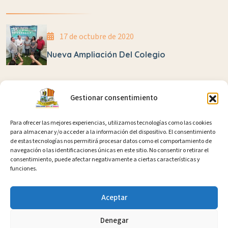
17 de octubre de 2020
Nueva Ampliación Del Colegio
28 de abril de 2025
Gestionar consentimiento
Juanmi López Correrá 24 Horas Por El Autismo En
Un Reto Solidario Impulsado Por La Red De
Para ofrecer las mejores experiencias, utilizamos tecnologías como las cookies
Centros Creativos E Innovadores
para almacenar y/o acceder a la información del dispositivo. El consentimiento
de estas tecnologías nos permitirá procesar datos como el comportamiento de
navegación o las identificaciones únicas en este sitio. No consentir o retirar el
13 de abril de 2025
consentimiento, puede afectar negativamente a ciertas características y
funciones.
La Literatura Como Motor De Cambio En La
Escuela
Aceptar
Denegar